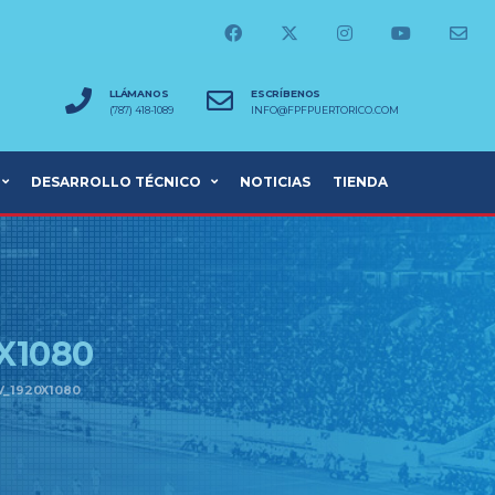
LLÁMANOS
ESCRÍBENOS
(787) 418-1089
INFO@FPFPUERTORICO.COM
DESARROLLO TÉCNICO
NOTICIAS
TIENDA
X1080
V_1920X1080