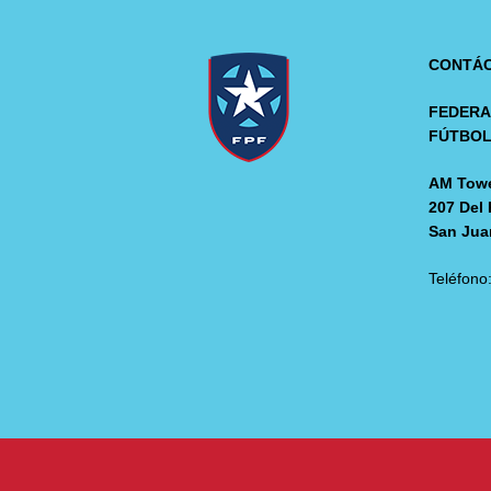
CONTÁ
FEDERA
FÚTBO
AM Towe
207 Del 
San Jua
Teléfono