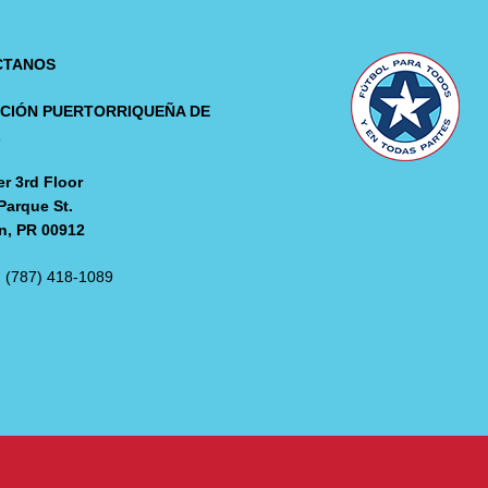
CTANOS
CIÓN PUERTORRIQUEÑA DE
L
r 3rd Floor
Parque St.
n, PR 00912
: (787) 418-1089