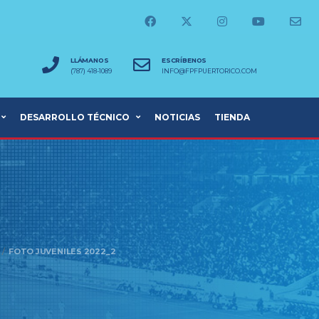
LLÁMANOS
ESCRÍBENOS
(787) 418-1089
INFO@FPFPUERTORICO.COM
DESARROLLO TÉCNICO
NOTICIAS
TIENDA
FOTO JUVENILES 2022_2