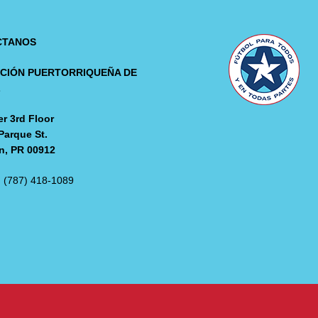
CTANOS
CIÓN PUERTORRIQUEÑA DE
L
r 3rd Floor
Parque St.
n, PR 00912
: (787) 418-1089