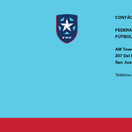
CONTÁ
FEDERA
FÚTBO
AM Towe
207 Del 
San Jua
Teléfono