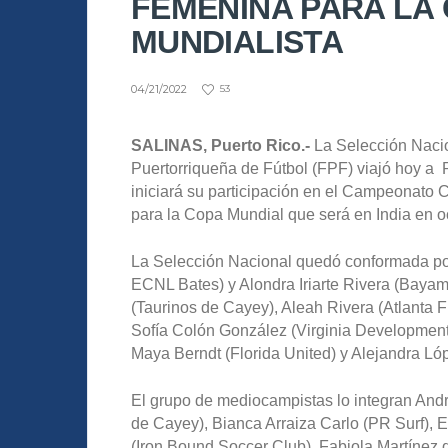
FEMENINA PARA LA 
MUNDIALISTA
04/21/2022
53
SALINAS, Puerto Rico.-
La Selección Naci
Puertorriqueña de Fútbol (FPF) viajó hoy a
iniciará su participación en el Campeonato 
para la Copa Mundial que será en India en o
La Selección Nacional quedó conformada por
ECNL Bates) y Alondra Iriarte Rivera (Baya
(Taurinos de Cayey), Aleah Rivera (Atlanta F
Sofía Colón González (Virginia Developmen
Maya Berndt (Florida United) y Alejandra Ló
El grupo de mediocampistas lo integran And
de Cayey), Bianca Arraiza Carlo (PR Surf),
(Iron Bound Soccer Club), Fabiola Martínez 