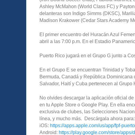
Ashley McMahon (World Class FC) y Payton 
delanteras son Indigo Simms (DKSC), Marili
Madison Krakower (Cedar Stars Academy Mo
El primer encuentro del Huracán Azul Femen
abril a las 7:00 p.m. En el Estadio Panameri
Puerto Rico jugará en el Grupo G junto a Co
En el Grupo E se encuentran Trinidad y Tob
Bermuda, Canadá y República Dominicana co
Salvador, Haití y Cuba pertenecen al Grupo 
No olvides descargar la aplicación oficial 
en tu Apple Store o Google Play. En ella enco
exclusiva de clubes, las Selecciones Nacion
línea, y mucho más. Descárgala ahora para:
iOS:
https://apps.apple.com/us/app/fpf-puert
Android:
https://play.google.com/store/apps/d