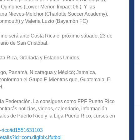
Quiñones (Lower Merion Impact 06’). Y las
ana Nieves-Melchor (Charlotte Soccer Academy),
nmouth) y Valeria Luzio (Bayamón FC)
ino será ante Costa Rica el próximo sábado, 23 de
cano de San Cristóbal.
sta Rica, Granada y Estados Unidos.
ago, Panamá, Nicaragua y México; Jamaica,
nforman el Grupo F. Mientras que, Guatemala, El
H.
de la Federación. La consigues como FPF Puerto Rico
ntrarás noticias, videos, calendario, información
ales de Puerto Rico y la Liga Puerto Rico, cursos en
o-rico/id1551631103
etails?id=com.digibix.ifutbol