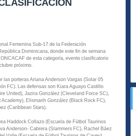
CLASIFICACIÓN
onal Femenina Sub-17 de la Federación
 República Dominicana, donde este fin de semana
CONCACAF de esta categoría, evento clasificatorio
ctubre próximo.
 las porteras Ariana Anderson Vargas (Solar 05
món FC). Las defensas son Kiara Aguayo Castillo
ire United), Jazira González (Cleveland Force SC),
t Academy), Elismarih González (Black Rock FC),
pez (Caribbean Stars).
rea Haddock Collazo (Escuela de Fútbol Taurinos
 Eva Anderson- Cabrera (Slammers FC), Rachel Báez
del Valle (Escuela de Fútbol Taurinos de Cayey),