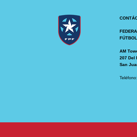
CONTÁ
FEDERA
FÚTBO
AM Towe
207 Del 
San Jua
Teléfono