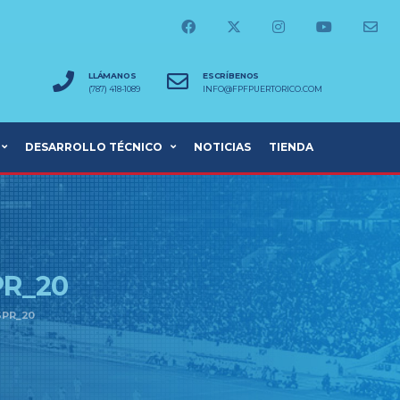
LLÁMANOS
ESCRÍBENOS
(787) 418-1089
INFO@FPFPUERTORICO.COM
DESARROLLO TÉCNICO
NOTICIAS
TIENDA
R_20
SPR_20