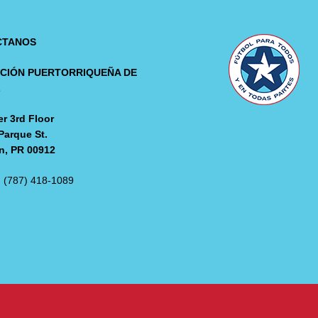
CTANOS
CIÓN PUERTORRIQUEÑA DE
L
r 3rd Floor
Parque St.
n, PR 00912
: (787) 418-1089