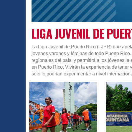
LIGA JUVENIL DE PUER
La Liga Juvenil de Puerto Rico (LJPR) que apel
jovenes varones y féminas de todo Puerto Rico. 
regionales del país, y permitirá a los jóvenes 
en Puerto Rico. Vivirán la experiencia de tener v
solo lo podrían experimentar a nivel internaciona