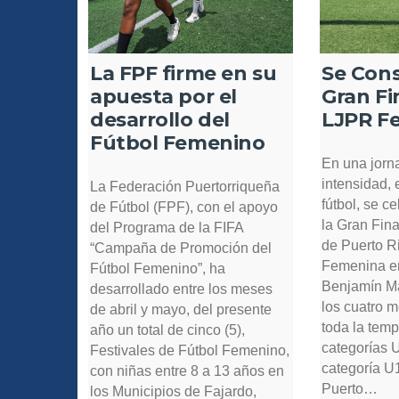
La FPF firme en su
Se Con
apuesta por el
Gran Fi
desarrollo del
LJPR F
Fútbol Femenino
En una jorn
intensidad,
La Federación Puertorriqueña
fútbol, se c
de Fútbol (FPF), con el apoyo
la Gran Fina
del Programa de la FIFA
de Puerto R
“Campaña de Promoción del
Femenina en
Fútbol Femenino”, ha
Benjamín Ma
desarrollado entre los meses
los cuatro 
de abril y mayo, del presente
toda la tem
año un total de cinco (5),
categorías 
Festivales de Fútbol Femenino,
categoría U
con niñas entre 8 a 13 años en
Puerto…
los Municipios de Fajardo,