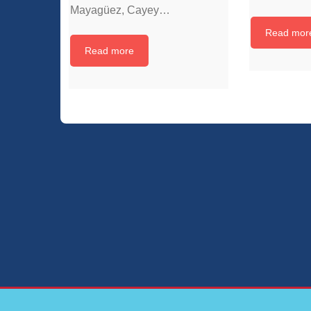
Mayagüez, Cayey…
Read mor
Read more