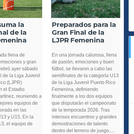
suma la
Preparados para la
nal de la
Gran Final de la
emenina
LJPR Femenina
ada llena de
En una jornada calurosa, llena
 emociones y gran
de pasión, emociones y buen
elebró ayer sábado
fútbol, se llevaron a cabo las
l de la Liga Juvenil
semifinales de la categoría U13
ico (LJPR)
de la Liga Juvenil Puerto Rico
 el Estadio
Femenina, definiendo
rtínez, reuniendo a
finalmente a los dos equipos
mejores equipos de
que disputarán el campeonato
porada en las
de la temporada 2026. Tras
U13 y U15. En la
intensos encuentros y grandes
13, el equipo de
demostraciones de talento
dentro del terreno de juego,…