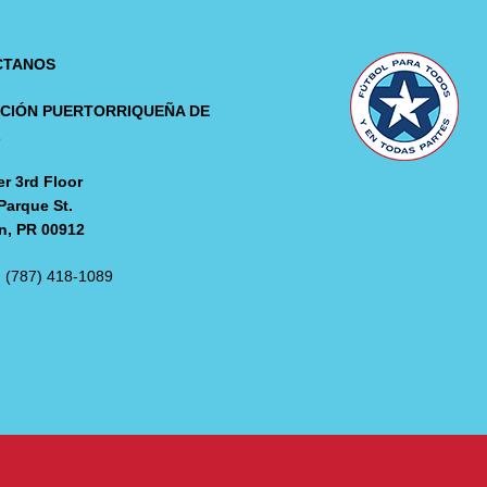
CTANOS
CIÓN PUERTORRIQUEÑA DE
L
r 3rd Floor
Parque St.
n, PR 00912
: (787) 418-1089