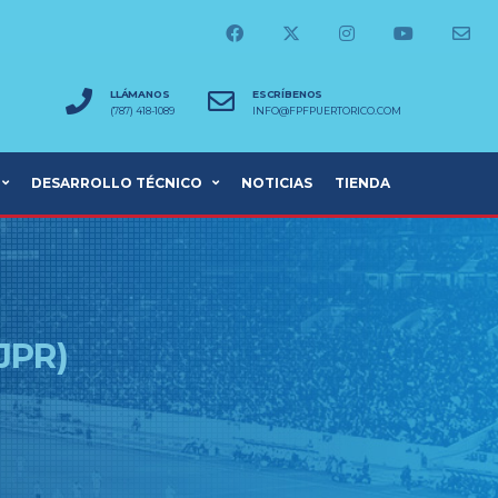
LLÁMANOS
ESCRÍBENOS
(787) 418-1089
INFO@FPFPUERTORICO.COM
DESARROLLO TÉCNICO
NOTICIAS
TIENDA
JPR)