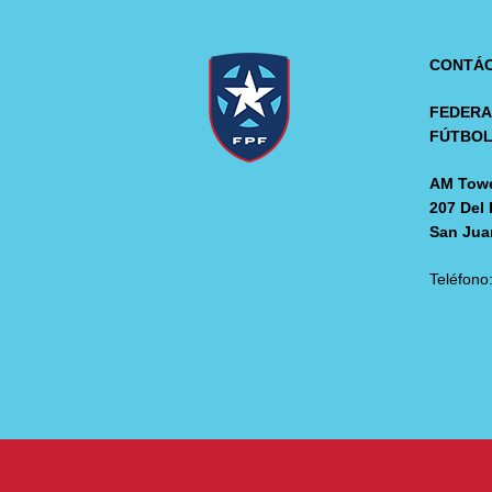
CONTÁ
FEDERA
FÚTBO
AM Towe
207 Del 
San Jua
Teléfono