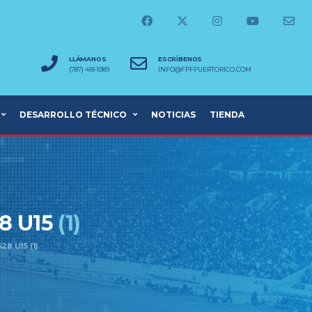
LLÁMANOS
ESCRÍBENOS
(787) 418-1089
INFO@FPFPUERTORICO.COM
DESARROLLO TÉCNICO
NOTICIAS
TIENDA
8 U15
(1)
8 U15 (1)