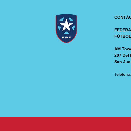
CONTÁ
FEDERA
FÚTBO
AM Towe
207 Del 
San Jua
Teléfono