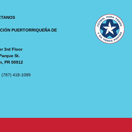
CTANOS
CIÓN PUERTORRIQUEÑA DE
L
r 3rd Floor
Parque St.
n, PR 00912
: (787) 418-1089