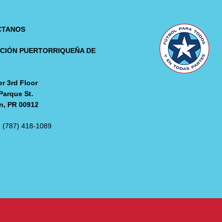
CTANOS
CIÓN PUERTORRIQUEÑA DE
L
r 3rd Floor
Parque St.
n, PR 00912
: (787) 418-1089