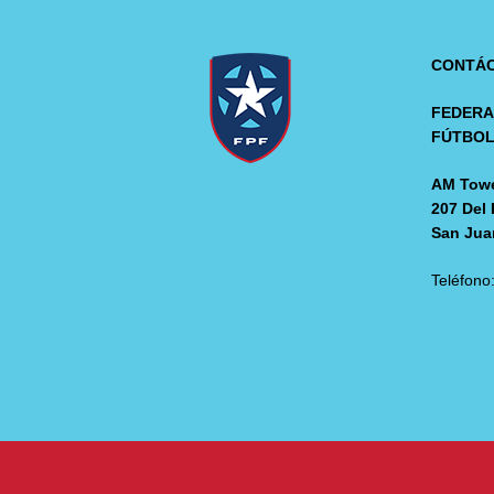
CONTÁ
FEDERA
FÚTBO
AM Towe
207 Del 
San Jua
Teléfono