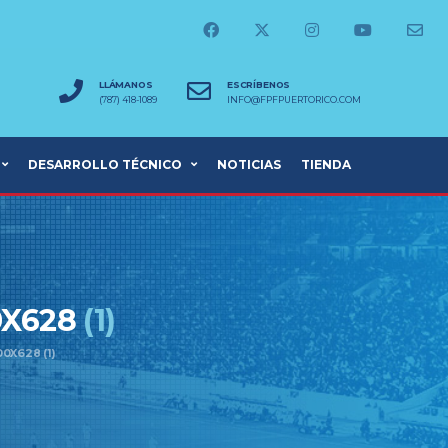
LLÁMANOS
ESCRÍBENOS
(787) 418-1089
INFO@FPFPUERTORICO.COM
DESARROLLO TÉCNICO
NOTICIAS
TIENDA
0X628
(1)
0X628 (1)