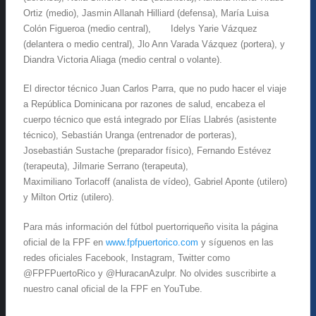
Ortiz (medio), Jasmin Allanah Hilliard (defensa), María Luisa
Colón Figueroa (medio central), Idelys Yarie Vázquez
(delantera o medio central), Jlo Ann Varada Vázquez (portera), y
Diandra Victoria Aliaga (medio central o volante).
El director técnico Juan Carlos Parra, que no pudo hacer el viaje
a República Dominicana por razones de salud, encabeza el
cuerpo técnico que está integrado por Elías Llabrés (asistente
técnico), Sebastián Uranga (entrenador de porteras),
Josebastián Sustache (preparador físico), Fernando Estévez
(terapeuta), Jilmarie Serrano (terapeuta),
Maximiliano Torlacoff (analista de vídeo), Gabriel Aponte (utilero)
y Milton Ortiz (utilero).
Para más información del fútbol puertorriqueño visita la página
oficial de la FPF en
www.fpfpuertorico.com
y síguenos en las
redes oficiales Facebook, Instagram, Twitter como
@FPFPuertoRico y @HuracanAzulpr. No olvides suscribirte a
nuestro canal oficial de la FPF en YouTube.