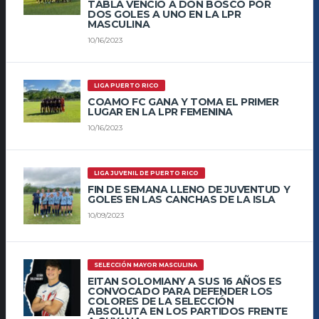
TABLA VENCIÓ A DON BOSCO POR
DOS GOLES A UNO EN LA LPR
MASCULINA
10/16/2023
LIGA PUERTO RICO
COAMO FC GANA Y TOMA EL PRIMER
LUGAR EN LA LPR FEMENINA
10/16/2023
LIGA JUVENIL DE PUERTO RICO
FIN DE SEMANA LLENO DE JUVENTUD Y
GOLES EN LAS CANCHAS DE LA ISLA
10/09/2023
SELECCIÓN MAYOR MASCULINA
EITAN SOLOMIANY A SUS 16 AÑOS ES
CONVOCADO PARA DEFENDER LOS
COLORES DE LA SELECCIÓN
ABSOLUTA EN LOS PARTIDOS FRENTE