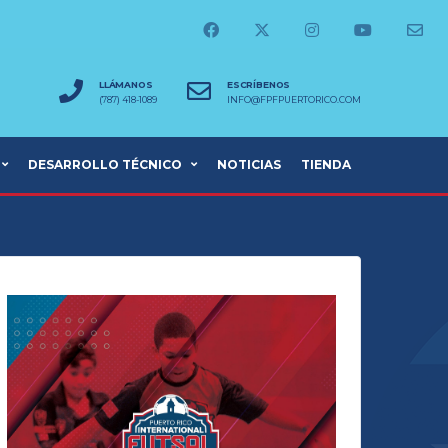
LLÁMANOS
ESCRÍBENOS
(787) 418-1089
INFO@FPFPUERTORICO.COM
DESARROLLO TÉCNICO
NOTICIAS
TIENDA