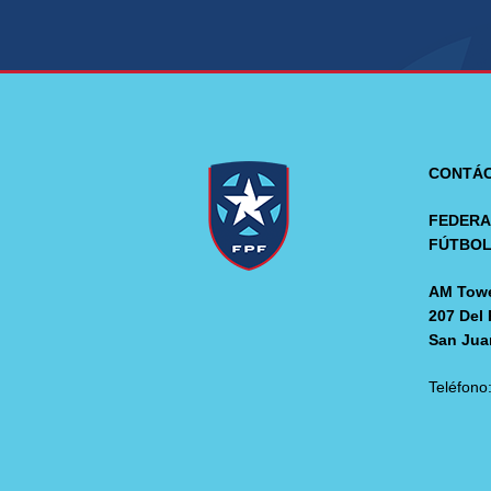
CONTÁ
FEDERA
FÚTBO
AM Towe
207 Del 
San Jua
Teléfono