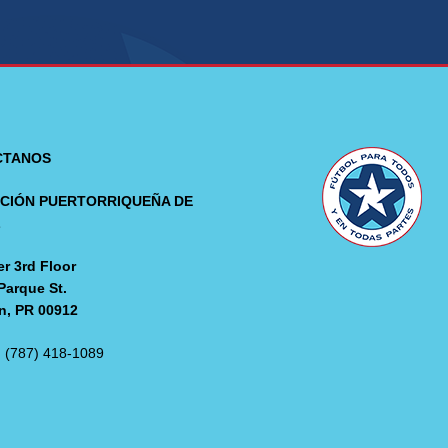
CTANOS
CIÓN PUERTORRIQUEÑA DE
L
r 3rd Floor
Parque St.
n, PR 00912
: (787) 418-1089