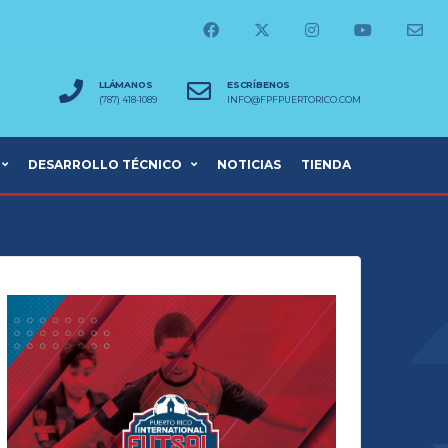
LLÁMANOS
ESCRÍBENOS
(787) 418-1089
INFO@FPFPUERTORICO.COM
DESARROLLO TÉCNICO
NOTICIAS
TIENDA