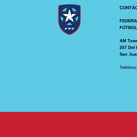
CONTÁ
FEDERA
FÚTBO
AM Towe
207 Del 
San Jua
Teléfono