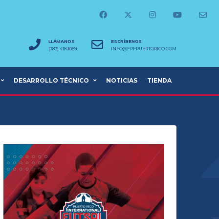
LLÁMANOS
ESCRÍBENOS
(787) 418-1089
INFO@FPFPUERTORICO.COM
DESARROLLO TÉCNICO
NOTICIAS
TIENDA