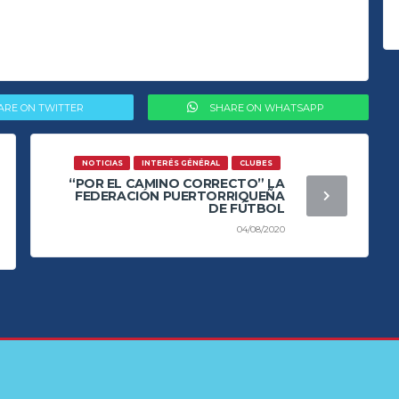
ARE ON TWITTER
SHARE ON WHATSAPP
NOTICIAS
INTERÉS GÉNÉRAL
CLUBES
“POR EL CAMINO CORRECTO” LA
FEDERACIÓN PUERTORRIQUEÑA
DE FÚTBOL
04/08/2020