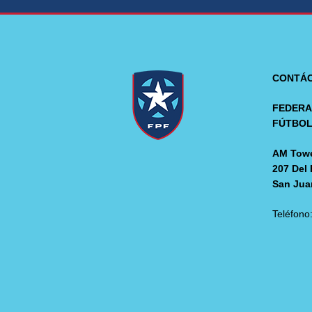
CONTÁ
FEDERA
FÚTBO
AM Towe
207 Del 
San Jua
Teléfono