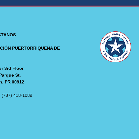
CTANOS
CIÓN PUERTORRIQUEÑA DE
L
r 3rd Floor
Parque St.
n, PR 00912
: (787) 418-1089