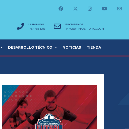
LLÁMANOS
ESCRÍBENOS
(787) 418-1089
INFO@FPFPUERTORICO.COM
DESARROLLO TÉCNICO
NOTICIAS
TIENDA