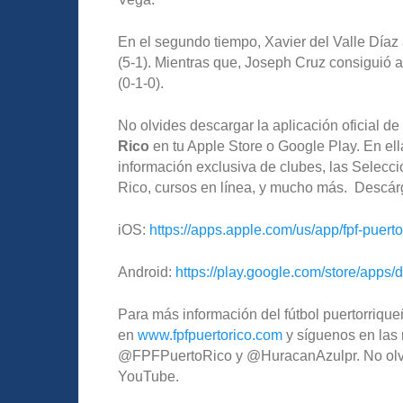
En el segundo tiempo, Xavier del Valle Díaz 
(5-1). Mientras que, Joseph Cruz consiguió 
(0-1-0).
No olvides descargar la aplicación oficial 
Rico
en tu Apple Store o Google Play. En ella
información exclusiva de clubes, las Selecc
Rico, cursos en línea, y mucho más. Descár
iOS:
https://apps.apple.com/us/app/fpf-puert
Android:
https://play.google.com/store/apps/d
Para más información del fútbol puertorriqueñ
en
www.fpfpuertorico.com
y síguenos en las 
@FPFPuertoRico y @HuracanAzulpr. No olvide
YouTube.