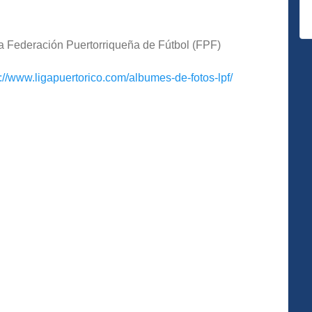
la Federación Puertorriqueña de Fútbol (FPF)
s://www.ligapuertorico.com/albumes-de-fotos-lpf/