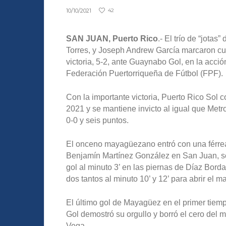
10/10/2021
42
SAN JUAN, Puerto Rico
.- El trío de “jot
Torres, y Joseph Andrew García marcaron cua
victoria, 5-2, ante Guaynabo Gol, en la acci
Federación Puertorriqueña de Fútbol (FPF).
Con la importante victoria, Puerto Rico Sol 
2021 y se mantiene invicto al igual que Met
0-0 y seis puntos.
El onceno mayagüezano entró con una férrea 
Benjamín Martínez González en San Juan, se
gol al minuto 3’ en las piernas de Díaz Bord
dos tantos al minuto 10’ y 12’ para abrir el 
El último gol de Mayagüez en el primer tiem
Gol demostró su orgullo y borró el cero del 
Vega.