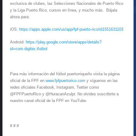
exclusiva de clubes, las Selecciones Nacionales de Puerto Rico
y la Liga Puerto Rico, cursos en línea, y mucho más. Bájala
ahora para:
iOS:
https://apps.apple.com/us/app/fpf-puerto-rico/id1551631103
Android:
https://play.google.com/store/apps/details?
id=com.digibix.ifutbol
Para más información del fútbol puertorriqueño visita la página
oficial de la FPF en
www.fpfpuertorico.com
y síguenos en las
redes oficiales Facebook, Instagram, Twitter como
@FPFPuertoRico y @HuracanAzulpr. No olvides suscribirte a
nuestro canal oficial de la FPF en YouTube.
# # #