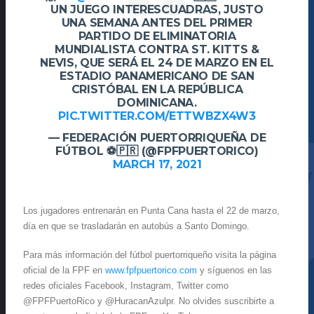
UN JUEGO INTERESCUADRAS, JUSTO
UNA SEMANA ANTES DEL PRIMER
PARTIDO DE ELIMINATORIA
MUNDIALISTA CONTRA ST. KITTS &
NEVIS, QUE SERÁ EL 24 DE MARZO EN EL
ESTADIO PANAMERICANO DE SAN
CRISTÓBAL EN LA REPÚBLICA
DOMINICANA.
PIC.TWITTER.COM/ETTWBZX4W3
— FEDERACIÓN PUERTORRIQUEÑA DE
FÚTBOL ⚽️🇵🇷 (@FPFPUERTORICO)
MARCH 17, 2021
Los jugadores entrenarán en Punta Cana hasta el 22 de marzo,
día en que se trasladarán en autobús a Santo Domingo.
Para más información del fútbol puertorriqueño visita la página
oficial de la FPF en
www.fpfpuertorico.com
y síguenos en las
redes oficiales Facebook, Instagram, Twitter como
@FPFPuertoRico y @HuracanAzulpr. No olvides suscribirte a