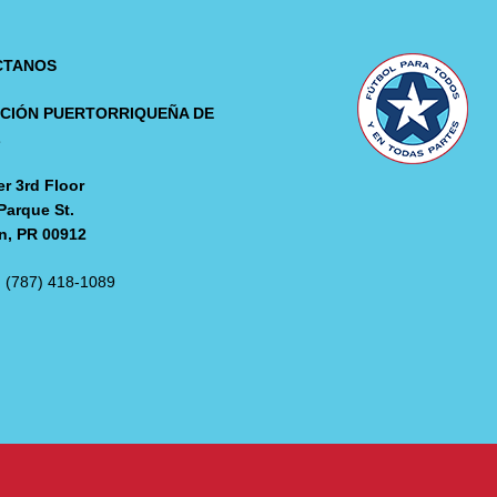
CTANOS
CIÓN PUERTORRIQUEÑA DE
L
r 3rd Floor
Parque St.
n, PR 00912
: (787) 418-1089