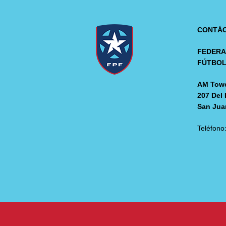
CONTÁ
FEDERA
FÚTBO
AM Towe
207 Del 
San Jua
Teléfono