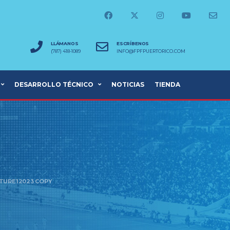
LLÁMANOS
ESCRÍBENOS
(787) 418-1089
INFO@FPFPUERTORICO.COM
DESARROLLO TÉCNICO
NOTICIAS
TIENDA
CTURE12023 COPY