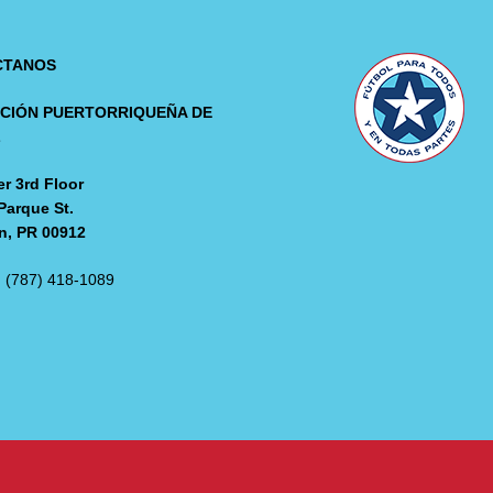
CTANOS
CIÓN PUERTORRIQUEÑA DE
L
r 3rd Floor
Parque St.
n, PR 00912
: (787) 418-1089