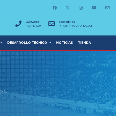
LLÁMANOS
ESCRÍBENOS
(787) 418-1089
INFO@FPFPUERTORICO.COM
DESARROLLO TÉCNICO
NOTICIAS
TIENDA
ONAL