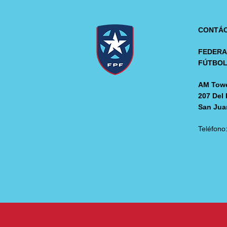
CONTÁ
FEDERA
FÚTBO
AM Towe
207 Del 
San Jua
Teléfono