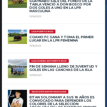
GUAYNABO SALE DEL FONDO DE LA
TABLA VENCIÓ A DON BOSCO POR
DOS GOLES A UNO EN LA LPR
MASCULINA
10/16/2023
LIGA PUERTO RICO
COAMO FC GANA Y TOMA EL PRIMER
LUGAR EN LA LPR FEMENINA
10/16/2023
LIGA JUVENIL DE PUERTO RICO
FIN DE SEMANA LLENO DE JUVENTUD Y
GOLES EN LAS CANCHAS DE LA ISLA
10/09/2023
SELECCIÓN MAYOR MASCULINA
EITAN SOLOMIANY A SUS 16 AÑOS ES
CONVOCADO PARA DEFENDER LOS
COLORES DE LA SELECCIÓN