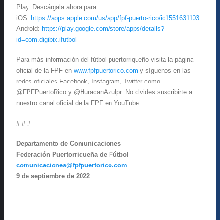
Play. Descárgala ahora para:
iOS:
https://apps.apple.com/us/app/fpf-puerto-rico/id1551631103
Android:
https://play.google.com/store/apps/details?
id=com.digibix.ifutbol
Para más información del fútbol puertorriqueño visita la página
oficial de la FPF en
www.fpfpuertorico.com
y síguenos en las
redes oficiales Facebook, Instagram, Twitter como
@FPFPuertoRico y @HuracanAzulpr. No olvides suscribirte a
nuestro canal oficial de la FPF en YouTube.
# # #
Departamento de Comunicaciones
Federación Puertorriqueña de Fútbol
comunicaciones@fpfpuertorico.com
9 de septiembre de 2022