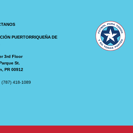
CTANOS
CIÓN PUERTORRIQUEÑA DE
L
r 3rd Floor
Parque St.
n, PR 00912
: (787) 418-1089