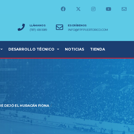
LLÁMANOS
ESCRÍBENOS
(787) 418-1089
INFO@FPFPUERTORICO.COM
DESARROLLO TÉCNICO
NOTICIAS
TIENDA
UE DEJÓ EL HURACÁN FIONA