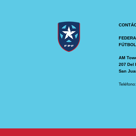
CONTÁ
FEDERA
FÚTBO
AM Towe
207 Del 
San Jua
Teléfono