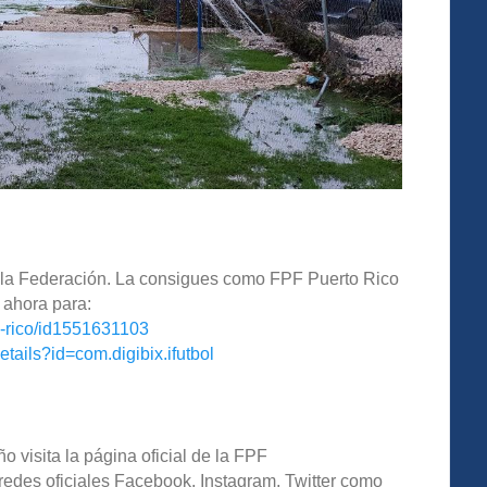
de la Federación. La consigues como FPF Puerto Rico
 ahora para:
o-rico/id1551631103
etails?id=com.digibix.ifutbol
o visita la página oficial de la FPF
redes oficiales Facebook, Instagram, Twitter como