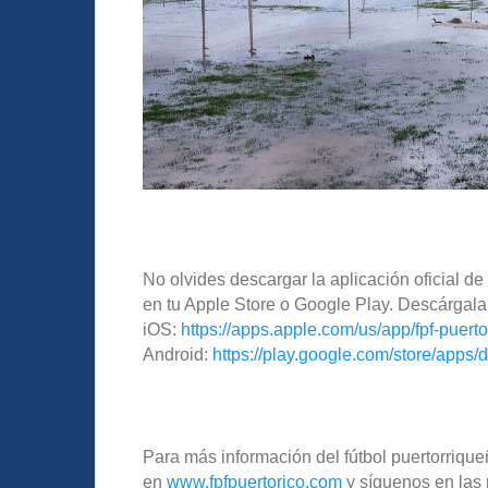
No olvides descargar la aplicación oficial 
en tu Apple Store o Google Play. Descárgala
iOS:
https://apps.apple.com/us/app/fpf-puert
Android:
https://play.google.com/store/apps/d
Para más información del fútbol puertorriqueñ
en
www.fpfpuertorico.com
y síguenos en las 