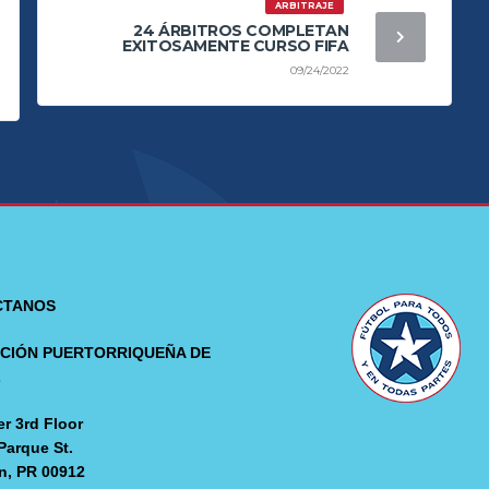
ARBITRAJE
24 ÁRBITROS COMPLETAN
EXITOSAMENTE CURSO FIFA
09/24/2022
CTANOS
CIÓN PUERTORRIQUEÑA DE
L
r 3rd Floor
Parque St.
n, PR 00912