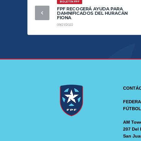
BOLETÍN FPF
FPF RECOGERÁ AYUDA PARA
DAMNIFICADOS DEL HURACÁN
FIONA
09/21/2022
CONTÁ
FEDERA
FÚTBO
AM Towe
207 Del 
San Jua