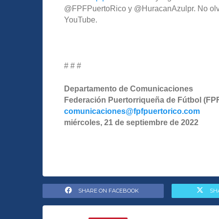
@FPFPuertoRico y @HuracanAzulpr. No olvide
YouTube.
# # #
Departamento de Comunicaciones
Federación Puertorriqueña de Fútbol (FP
comunicaciones@fpfpuertorico.com
miércoles, 21 de septiembre de 2022
SHARE ON FACEBOOK
SH