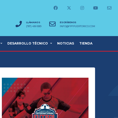
LLÁMANOS
ESCRÍBENOS
(787) 418-1089
INFO@FPFPUERTORICO.COM
DESARROLLO TÉCNICO
NOTICIAS
TIENDA