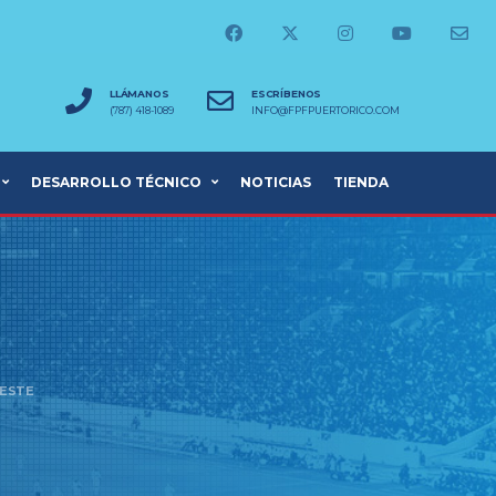
LLÁMANOS
ESCRÍBENOS
(787) 418-1089
INFO@FPFPUERTORICO.COM
DESARROLLO TÉCNICO
NOTICIAS
TIENDA
 ESTE