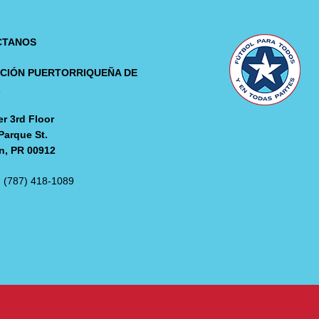
CTANOS
CIÓN PUERTORRIQUEÑA DE
L
r 3rd Floor
Parque St.
n, PR 00912
: (787) 418-1089