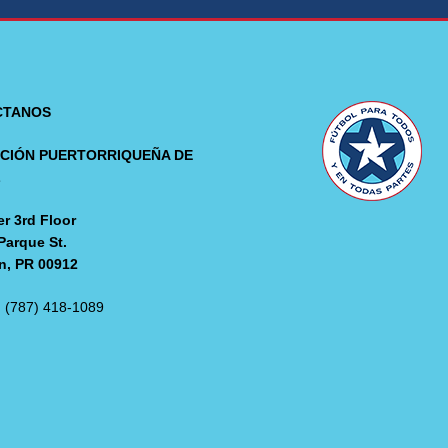
CTANOS
CIÓN PUERTORRIQUEÑA DE
L
r 3rd Floor
Parque St.
n, PR 00912
: (787) 418-1089