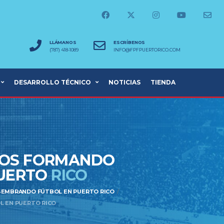
LLÁMANOS
ESCRÍBENOS
(787) 418-1089
INFO@FPFPUERTORICO.COM
DESARROLLO TÉCNICO
NOTICIAS
TIENDA
AÑOS FORMANDO
PUERTO
RICO
 SEMBRANDO FÚTBOL EN PUERTO RICO
OL EN PUERTO RICO