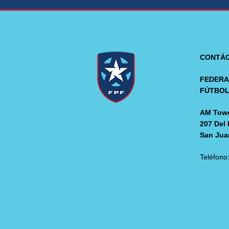
CONTÁ
FEDERA
FÚTBO
AM Towe
207 Del 
San Jua
Teléfono