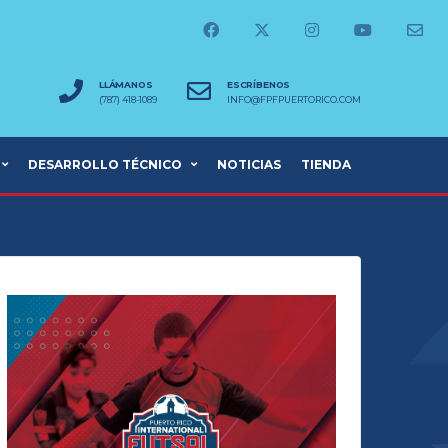
LLÁMANOS
ESCRÍBENOS
(787) 418-1089
INFO@FPFPUERTORICO.COM
DESARROLLO TÉCNICO
NOTICIAS
TIENDA