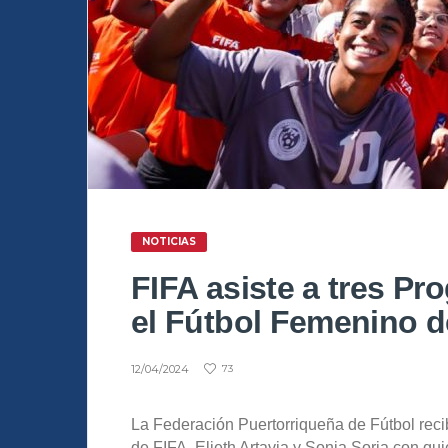
NOTICIAS
FIFA asiste a tres Pr
el Fútbol Femenino d
12/04/2024
73
La Federación Puertorriqueña de Fútbol reci
de FIFA, Elieth Artavia y Sonia Soria con qu