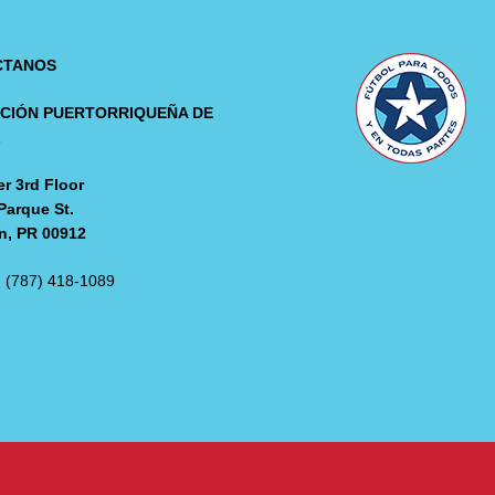
CTANOS
CIÓN PUERTORRIQUEÑA DE
L
r 3rd Floor
Parque St.
n, PR 00912
: (787) 418-1089