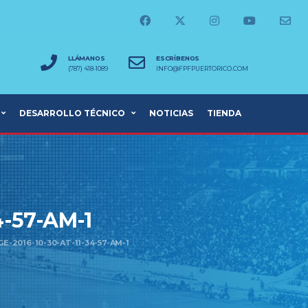
LLÁMANOS
ESCRÍBENOS
(787) 418-1089
INFO@FPFPUERTORICO.COM
DESARROLLO TÉCNICO
NOTICIAS
TIENDA
-57-AM-1
-2016-10-30-AT-11-34-57-AM-1