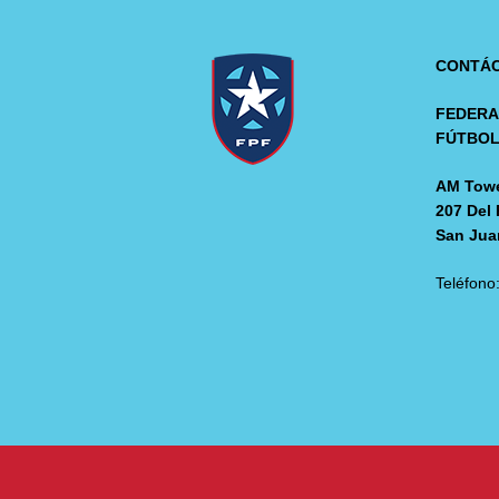
CONTÁ
FEDERA
FÚTBO
AM Towe
207 Del 
San Jua
Teléfono