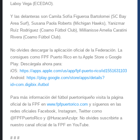
Laboy Vega (ECEDAO).
Y las delanteras son Camila Sofía Figueroa Bartolomei (SC Bay
Area Surf), Susana Paola Roberts (Michigan Hawks), Yanizmar
Ruíz Rodríguez (Coamo Fútbol Club), Millianisse Amelia Caratini
Rivera (Coamo Fútbol Club).
No olvides descargar la aplicación oficial de la Federación. La
consigues como FPF Puerto Rico en tu Apple Store o Google
Play. Descárgala ahora para:
iOS:
https://apps.apple.com/us/app/fpf-puerto-rico/id1551631103
Android:
https://play.google.com/store/apps/details?
id=com.digibix.ifutbol
Para más información del fútbol puertorriqueño visita la página
oficial de la FPF en
www.fpfpuertorico.com
y síguenos en las
redes oficiales Facebook, Instagram, Twitter como
@FPFPuertoRico y @HuracanAzulpr. No olvides suscribirte a
nuestro canal oficial de la FPF en YouTube.
# # #