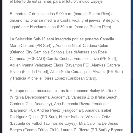
el talento de estas niñas para el futuro”, indicó Espejel.
El martes, 7 de junio a las 9:00 p.m. (hora de Puerto Rico) el
onceno nacional se medirá a Costa Rica; y el jueves, 9 de junio
jugará ante Honduras a las 6:30 p.m. (hora de Puerto Rico).
La Selección Sub-15 está integrada por las porteras Camelia
Marín Cestero (PR Surf) y Adrienne Natali Cardona Colón
(Orlando City Seminole School). Las defensas son Rose
Carmona (ECEDAO) Camila Cristina Ferraiuoli Jové (PR Surf),
Adilen Ivanna Velázquez Class (Bayamón FC), Alanyss Cabrera
Rivera (Florida United), Alicia Sofía Carrasquillo Álvarez (PR Surf)
y Patricia Michelle Torres López (Caribbean Stars).
El grupo de las mediocampistas lo componen Hailey Martínez
(Virginia Developmental Academy), Vanessa Zito (Palm Beach
Gardens Girls Academy), Ana Fernanda Rivera Fernández
(Bayamón FC), Andrea Pérez (Fraigcomar), Amanda Isabel
Rodríguez Quiles (PR Surf), Nicole Isabella Vázquez Ortiz
(Escuela de Fútbol Taurinos de Cayey), Mía Carolina De Jesús
Borges (Coamo Fútbol Club), Lauren Z. Rivera (PR Surf) y Bryana