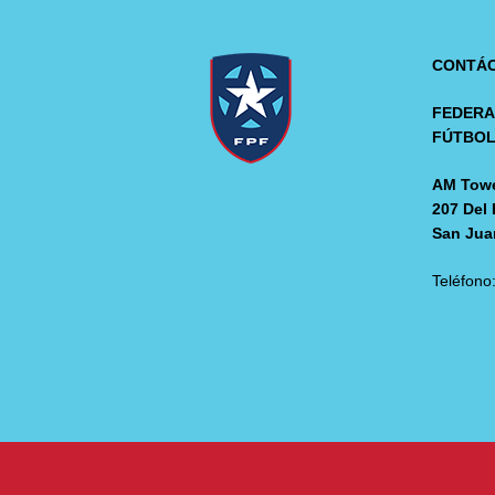
CONTÁ
FEDERA
FÚTBO
AM Towe
207 Del 
San Jua
Teléfono