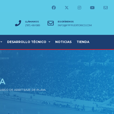
LLÁMANOS
ESCRÍBENOS
(787) 418-1089
INFO@FPFPUERTORICO.COM
DESARROLLO TÉCNICO
NOTICIAS
TIENDA
YA
URSO DE ARBITRAJE DE PLAYA