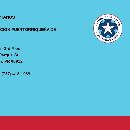
CTANOS
CIÓN PUERTORRIQUEÑA DE
L
r 3rd Floor
Parque St.
n, PR 00912
: (787) 418-1089