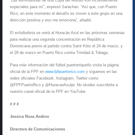
“Las eliminatorias de una Copa del Mundo son increíblemente
especiales para mí”, expresó Sarachan. “Así que, con Puerto
Rico, en este momento el desafío es mover a este grupo en una
dirección positiva y eso me emociona”, añadió.
El exfutbolista se unirá al Huracán Azul en las próximas semanas
para realizar una segunda concentración en República
Dominicana previo al partido contra Saint Kitts el 24 de marzo, y
el 28 de marzo en Puerto Rico contra Trinidad & Tobago.
Para más información del fútbol puertorriqueño visita la página
oficial de la FPF en
www.fpfpuertorico.com
y síguenos en las
redes oficiales Facebook, Instagram, Twitter como
@FPFPuertoRico y @HuracanAzulpr. No olvides suscribirte a
nuestro canal oficial de la FPF en YouTube.
# # #
Jessica Rosa Andino
Directora de Comunicaciones