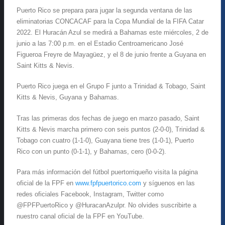
Puerto Rico se prepara para jugar la segunda ventana de las
eliminatorias CONCACAF para la Copa Mundial de la FIFA Catar
2022. El Huracán Azul se medirá a Bahamas este miércoles, 2 de
junio a las 7:00 p.m. en el Estadio Centroamericano José
Figueroa Freyre de Mayagüez, y el 8 de junio frente a Guyana en
Saint Kitts & Nevis.
Puerto Rico juega en el Grupo F junto a Trinidad & Tobago, Saint
Kitts & Nevis, Guyana y Bahamas.
Tras las primeras dos fechas de juego en marzo pasado, Saint
Kitts & Nevis marcha primero con seis puntos (2-0-0), Trinidad &
Tobago con cuatro (1-1-0), Guayana tiene tres (1-0-1), Puerto
Rico con un punto (0-1-1), y Bahamas, cero (0-0-2).
Para más información del fútbol puertorriqueño visita la página
oficial de la FPF en
www.fpfpuertorico.com
y síguenos en las
redes oficiales Facebook, Instagram, Twitter como
@FPFPuertoRico y @HuracanAzulpr. No olvides suscribirte a
nuestro canal oficial de la FPF en YouTube.