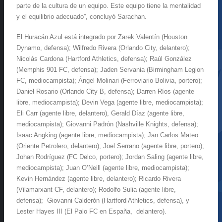
parte de la cultura de un equipo. Este equipo tiene la mentalidad
y el equilibrio adecuado”, concluyó Sarachan.
El Huracán Azul está integrado por Zarek Valentín (Houston
Dynamo, defensa); Wilfredo Rivera (Orlando City, delantero);
Nicolás Cardona (Hartford Athletics, defensa); Raúl González
(Memphis 901 FC, defensa); Jaden Servania (Birmingham Legion
FC, mediocampista); Ángel Molinari (Ferroviario Bolivia, portero);
Daniel Rosario (Orlando City B, defensa); Darren Ríos (agente
libre, mediocampista); Devin Vega (agente libre, mediocampista);
Eli Carr (agente libre, delantero), Gerald Díaz (agente libre,
mediocampista); Giovanni Padrón (Nashville Knights, defensa);
Isaac Angking (agente libre, mediocampista); Jan Carlos Mateo
(Oriente Petrolero, delantero); Joel Serrano (agente libre, portero);
Johan Rodríguez (FC Delco, portero); Jordan Saling (agente libre,
mediocampista); Juan O’Neill (agente libre, mediocampista);
Kevin Hernández (agente libre, delantero); Ricardo Rivera
(Vilamarxant CF, delantero); Rodolfo Sulia (agente libre,
defensa); Giovanni Calderón (Hartford Athletics, defensa), y
Lester Hayes III (El Palo FC en España, delantero).