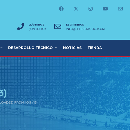
LLÁMANOS
ESCRÍBENOS
(787) 418-1089
INFO@FPFPUERTORICO.COM
DESARROLLO TÉCNICO
NOTICIAS
TIENDA
3)
OADED FROM IOS (13)