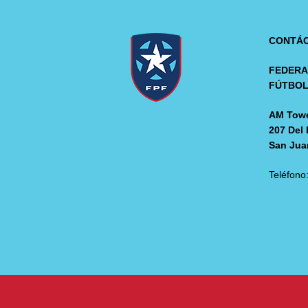
CONTÁ
FEDERA
FÚTBO
AM Towe
207 Del 
San Jua
Teléfono