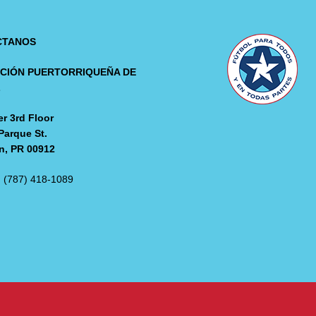
CTANOS
CIÓN PUERTORRIQUEÑA DE
L
r 3rd Floor
Parque St.
n, PR 00912
: (787) 418-1089