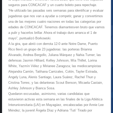
seguros para CONCACAF y un cuarto boleto para repechaje.
“He utilizado las pasadas seis semanas para identificar y evaluar
jugadoras que nos van a ayudar a competir, ganar y convertirnos
una de las mejores cuatro naciones en todas las categorías por
edades de CONCACAF. Tenemos diamantesven bruto que vamos
a pulir y hacerlos brillar. Ahora el trabajo duro arranca el 1 de
mayo”, puntualizó Borkowski.
A la gira, que abrió con derrota 12-0 ante Notre Dame, Puerto
Rico llevó un grupo de 23 jugadoras: las porteras Brianna
Alvarado, Andrea Bergollo, Juliana Márquez y Nahia Turner; las
defensas Jasmin Hilliard, Kelley Johnson, Mía Thillet, Lorina
White, Yazmín Vélez y Mirianee Zaragoza; las mediocampistas
Alejandra Carrión, Tatihana Carrizales, Colón, Tayler Estrada,
Angely Luna, Alenis Santiago, Laura Suárez, Rachel Thun y
Cristina Torres; y las delanteras Scout Benson, Micaela Castain,
Ashley Johnson y Bianca Sosa.
Quedaron excusadas, asimismo, varias candidatas que
estuvieron activas esta semana en las finales de la Liga Atlética
Interuniversitaria (LAI) en Mayagüez, encabezadas por Annie Lee
Méndez; la juvenil Ángela Díaz y Adriana ‘Tuti’ Tirado por