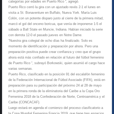
categorías por edades en Puerto Rico “, agregó.
Puerto Rico cerró la gira con un ajustado revés 2-1 el lunes en
visita a St. Bonaventure en Buffalo, Nueva York. María Luis
Colón, con un potente disparo justo al cierre de la primera mitad,
marcó el gol del onceno boricua, que venía de imponerse 1-5 el
sábado a Ball State en Muncie, Indiana. Habían iniciado la serie
con derrota 12-0 el pasado jueves en Notre Dame.
“Nuestra gira colegial de ocho días ha finalizado. Solo es
momento de identificación y preparación por ahora. Pero una
preparación positiva puede crear confianza y creo que el grupo
ahora está más confiado en relación al futuro del fútbol femenino
de Puerto Rico “, subrayó Borkowski, quien asumió el cargo hace
varias semanas.
Puerto Rico, clasificado en la posición 91 del escalafón femenino
de la Federación Internacional de Fútbol Asociado (FIFA), está en
preparación para su participación del próximo 24 al 28 de mayo
en la primera ronda de la eliminatoria del Caribe a la Copa Oro
Femenina 2018 de la Confederación de Norte, Centroamérica y el
Caribe (CONCACAF).
Luego estará en agenda el comienzo del proceso clasificatorio a
la Copa Mundial Femenina Francia 2019, que tiene tres espacios