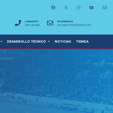
LLÁMANOS
ESCRÍBENOS
(787) 418-1089
INFO@FPFPUERTORICO.COM
DESARROLLO TÉCNICO
NOTICIAS
TIENDA