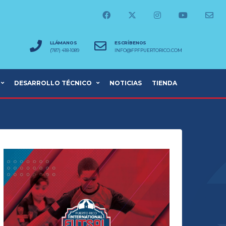
LLÁMANOS
ESCRÍBENOS
(787) 418-1089
INFO@FPFPUERTORICO.COM
DESARROLLO TÉCNICO
NOTICIAS
TIENDA