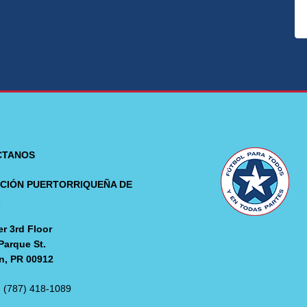
CTANOS
CIÓN PUERTORRIQUEÑA DE
L
r 3rd Floor
Parque St.
n, PR 00912
: (787) 418-1089