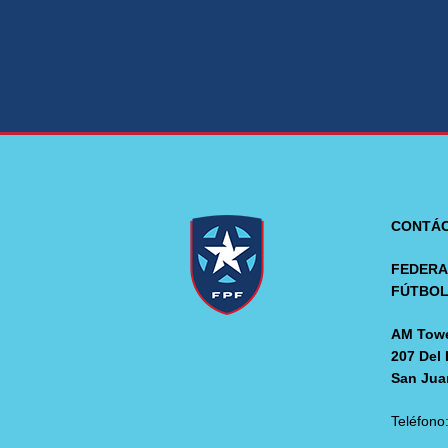
CONTÁ
FEDERA
FÚTBO
AM Towe
207 Del 
San Jua
Teléfono