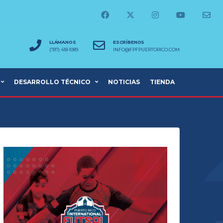
LLÁMANOS
ESCRÍBENOS
(787) 418-1089
INFO@FPFPUERTORICO.COM
DESARROLLO TÉCNICO
NOTICIAS
TIENDA