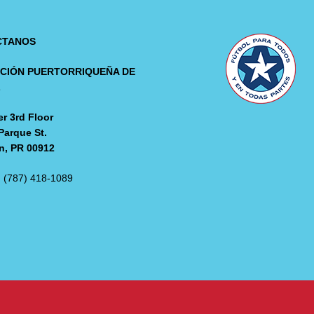
CTANOS
CIÓN PUERTORRIQUEÑA DE
L
r 3rd Floor
Parque St.
n, PR 00912
: (787) 418-1089