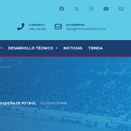
LLÁMANOS
ESCRÍBENOS
(787) 418-1089
INFO@FPFPUERTORICO.COM
DESARROLLO TÉCNICO
NOTICIAS
TIENDA
RRIQUEÑA DE FÚTBOL
DSC09977-MIN