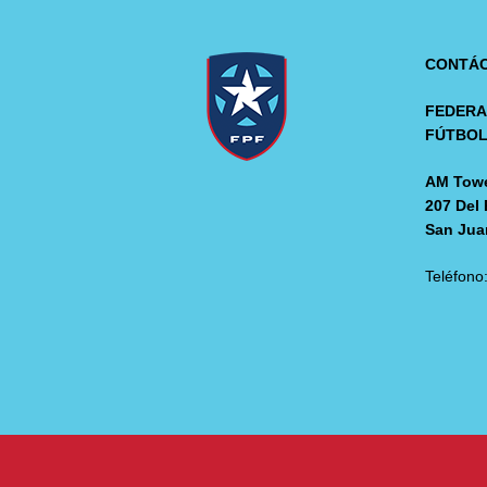
CONTÁ
FEDERA
FÚTBO
AM Towe
207 Del 
San Jua
Teléfono