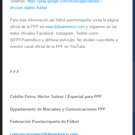
-Android:
https://play.google.com/store/apps/details?
id=com.digibix.ifutbol
Para más información del fútbol puertorriqueño visita la página
oficial de la FPF en
www.fpfpuertorico.com
y síguenos en las
redes oficiales Facebook, Instagram, Twitter como
@FPFPuertoRico y @HuracanAzulpr. No olvides suscribirte a
nuestro canal oficial de la FPF en YouTube.
# # #
Crédito Fotos: Héctor Suárez / Especial para FPF
Departamento de Mercadeo y Comunicaciones FPF
Federación Puertorriqueña de Fútbol
comunicaciones@fpfpuertorico.com