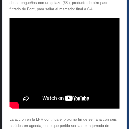
de las cagueñas con un golazo (68’), producto de otro pase
filtrado de Font, para sellar el marcador final a 0-4.
La acción en la LPR continúa el próximo fin de semana con seis
partidos en agenda, en lo que perfila ser la sexta jornada de