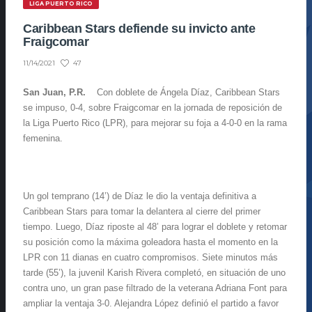
LIGA PUERTO RICO
Caribbean Stars defiende su invicto ante
Fraigcomar
47
11/14/2021
San Juan, P.R.
Con doblete de Ángela Díaz, Caribbean Stars
se impuso, 0-4, sobre Fraigcomar en la jornada de reposición de
la Liga Puerto Rico (LPR), para mejorar su foja a 4-0-0 en la rama
femenina.
Un gol temprano (14’) de Díaz le dio la ventaja definitiva a
Caribbean Stars para tomar la delantera al cierre del primer
tiempo. Luego, Díaz riposte al 48’ para lograr el doblete y retomar
su posición como la máxima goleadora hasta el momento en la
LPR con 11 dianas en cuatro compromisos. Siete minutos más
tarde (55’), la juvenil Karish Rivera completó, en situación de uno
contra uno, un gran pase filtrado de la veterana Adriana Font para
ampliar la ventaja 3-0. Alejandra López definió el partido a favor