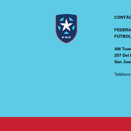
CONTÁ
FEDERA
FÚTBO
AM Towe
207 Del 
San Jua
Teléfono