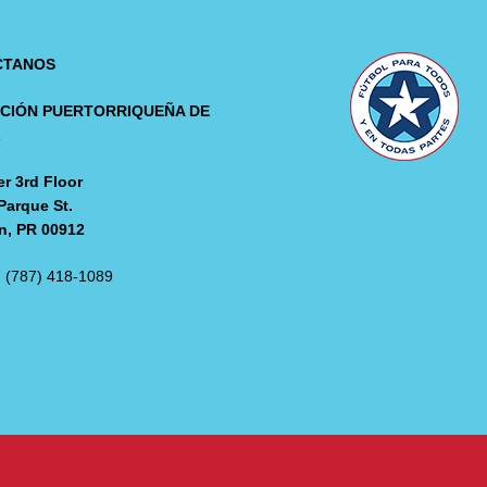
CTANOS
CIÓN PUERTORRIQUEÑA DE
L
r 3rd Floor
Parque St.
n, PR 00912
: (787) 418-1089