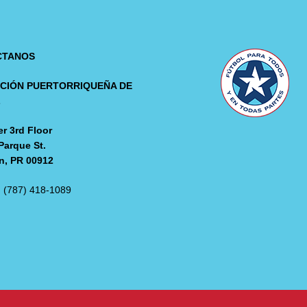
CTANOS
CIÓN PUERTORRIQUEÑA DE
L
r 3rd Floor
Parque St.
n, PR 00912
: (787) 418-1089