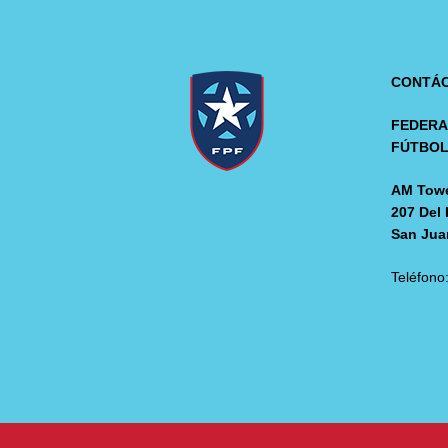
CONTÁ
FEDERA
FÚTBO
AM Towe
207 Del 
San Jua
Teléfono