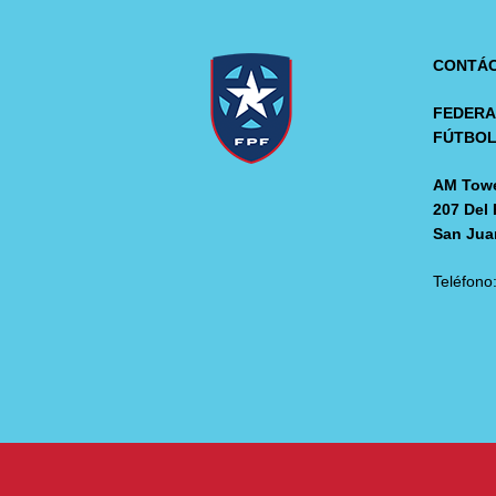
CONTÁ
FEDERA
FÚTBO
AM Towe
207 Del 
San Jua
Teléfono