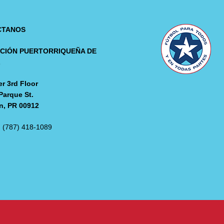
CTANOS
CIÓN PUERTORRIQUEÑA DE
L
r 3rd Floor
Parque St.
n, PR 00912
: (787) 418-1089