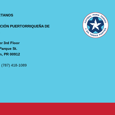
CTANOS
CIÓN PUERTORRIQUEÑA DE
L
r 3rd Floor
Parque St.
n, PR 00912
: (787) 418-1089