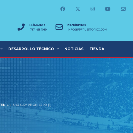
LLÁMANOS
ESCRÍBENOS
(787) 418-1089
INFO@FPFPUERTORICO.COM
DESARROLLO TÉCNICO
NOTICIAS
TIENDA
VENIL
U13 CAMPEON LJPR (1)