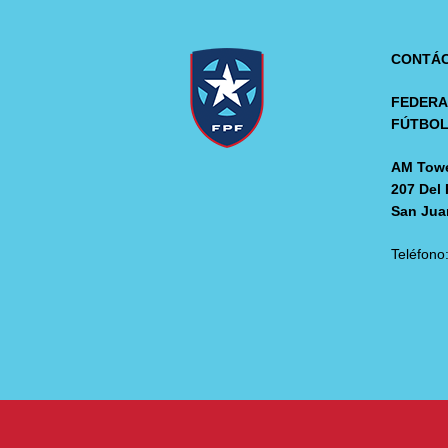
CONTÁ
FEDERA
FÚTBO
AM Towe
207 Del 
San Jua
Teléfono