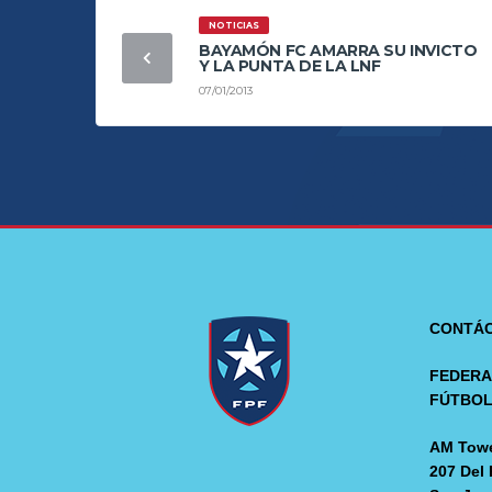
NOTICIAS
BAYAMÓN FC AMARRA SU INVICTO
Y LA PUNTA DE LA LNF
07/01/2013
CONTÁ
FEDERA
FÚTBO
AM Towe
207 Del 