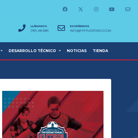
LLÁMANOS
ESCRÍBENOS
(787) 418-1089
INFO@FPFPUERTORICO.COM
DESARROLLO TÉCNICO
NOTICIAS
TIENDA