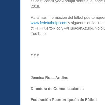
físicas”, concluyeo Andújar sobre el el boricu
2019.
Para más información del fútbol puertorriqueñ
www.fedefutbolpr.com
y síguenos en las rede
@FPFPuertoRico y @HuracanAzulpr. No olvide
YouTube.
# # #
Jessica Rosa Andino
Directora de Comunicaciones
Federación Puertorriqueña de Fútbol