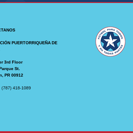
CTANOS
CIÓN PUERTORRIQUEÑA DE
L
r 3rd Floor
Parque St.
n, PR 00912
: (787) 418-1089