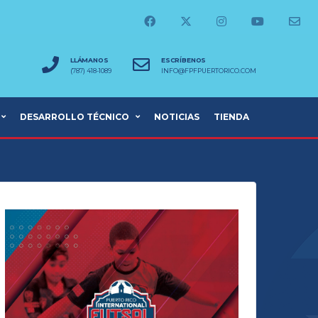
LLÁMANOS
ESCRÍBENOS
(787) 418-1089
INFO@FPFPUERTORICO.COM
DESARROLLO TÉCNICO
NOTICIAS
TIENDA