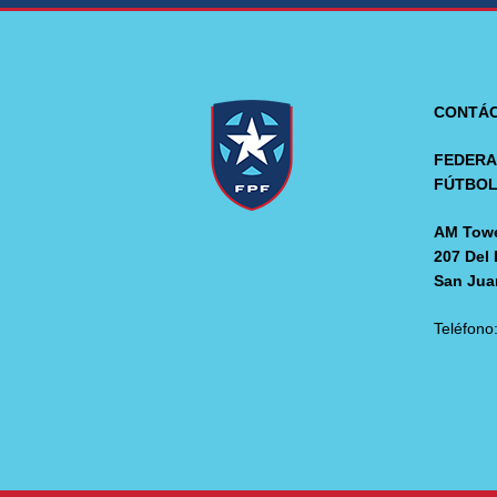
CONTÁ
FEDERA
FÚTBO
AM Towe
207 Del 
San Jua
Teléfono