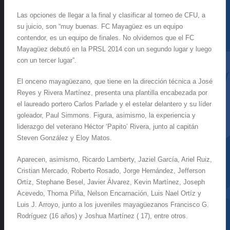
Las opciones de llegar a la final y clasificar al torneo de CFU, a
su juicio, son “muy buenas. FC Mayagüez es un equipo
contendor, es un equipo de finales. No olvidemos que el FC
Mayagüez debutó en la PRSL 2014 con un segundo lugar y luego
con un tercer lugar”.
El onceno mayagüezano, que tiene en la dirección técnica a José
Reyes y Rivera Martínez, presenta una plantilla encabezada por
el laureado portero Carlos Parlade y el estelar delantero y su líder
goleador, Paul Simmons. Figura, asimismo, la experiencia y
liderazgo del veterano Héctor ‘Papito’ Rivera, junto al capitán
Steven González y Eloy Matos.
Aparecen, asimismo, Ricardo Lamberty, Jaziel García, Ariel Ruiz,
Cristian Mercado, Roberto Rosado, Jorge Hernández, Jefferson
Ortíz, Stephane Besel, Javier Álvarez, Kevin Martínez, Joseph
Acevedo, Thoma Piña, Nelson Encarnación, Luis Nael Ortíz y
Luis J. Arroyo, junto a los juveniles mayagüezanos Francisco G.
Rodríguez (16 años) y Joshua Martínez ( 17), entre otros.