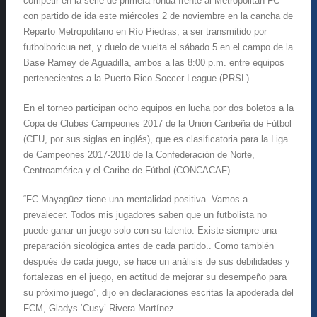
competir en la serie de primera ronda frente al Metropolitan FC
con partido de ida este miércoles 2 de noviembre en la cancha de
Reparto Metropolitano en Río Piedras, a ser transmitido por
futbolboricua.net, y duelo de vuelta el sábado 5 en el campo de la
Base Ramey de Aguadilla, ambos a las 8:00 p.m. entre equipos
pertenecientes a la Puerto Rico Soccer League (PRSL).
En el torneo participan ocho equipos en lucha por dos boletos a la
Copa de Clubes Campeones 2017 de la Unión Caribeña de Fútbol
(CFU, por sus siglas en inglés), que es clasificatoria para la Liga
de Campeones 2017-2018 de la Confederación de Norte,
Centroamérica y el Caribe de Fútbol (CONCACAF).
“FC Mayagüez tiene una mentalidad positiva. Vamos a
prevalecer. Todos mis jugadores saben que un futbolista no
puede ganar un juego solo con su talento. Existe siempre una
preparación sicológica antes de cada partido.. Como también
después de cada juego, se hace un análisis de sus debilidades y
fortalezas en el juego, en actitud de mejorar su desempeño para
su próximo juego”, dijo en declaraciones escritas la apoderada del
FCM, Gladys ‘Cusy’ Rivera Martínez.