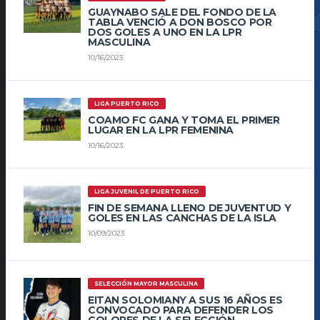
GUAYNABO SALE DEL FONDO DE LA
TABLA VENCIÓ A DON BOSCO POR
DOS GOLES A UNO EN LA LPR
MASCULINA
10/16/2023
LIGA PUERTO RICO
COAMO FC GANA Y TOMA EL PRIMER
LUGAR EN LA LPR FEMENINA
10/16/2023
LIGA JUVENIL DE PUERTO RICO
FIN DE SEMANA LLENO DE JUVENTUD Y
GOLES EN LAS CANCHAS DE LA ISLA
10/09/2023
SELECCIÓN MAYOR MASCULINA
EITAN SOLOMIANY A SUS 16 AÑOS ES
CONVOCADO PARA DEFENDER LOS
COLORES DE LA SELECCIÓN