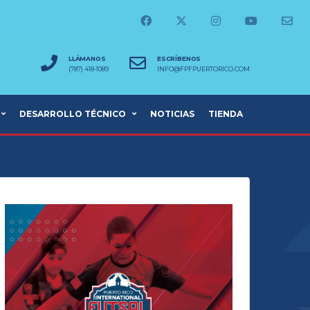
LLÁMANOS
ESCRÍBENOS
(787) 418-1089
INFO@FPFPUERTORICO.COM
DESARROLLO TÉCNICO
NOTICIAS
TIENDA