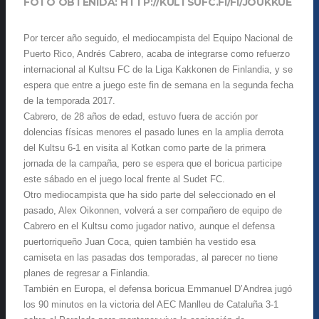
FOTO OBTENIDA: HTTP://KULTSUFC.FI/FI/JOUKKUE
Por tercer año seguido, el mediocampista del Equipo Nacional de
Puerto Rico, Andrés Cabrero, acaba de integrarse como refuerzo
internacional al Kultsu FC de la Liga Kakkonen de Finlandia, y se
espera que entre a juego este fin de semana en la segunda fecha
de la temporada 2017.
Cabrero, de 28 años de edad, estuvo fuera de acción por
dolencias físicas menores el pasado lunes en la amplia derrota
del Kultsu 6-1 en visita al Kotkan como parte de la primera
jornada de la campaña, pero se espera que el boricua participe
este sábado en el juego local frente al Sudet FC.
Otro mediocampista que ha sido parte del seleccionado en el
pasado, Alex Oikonnen, volverá a ser compañero de equipo de
Cabrero en el Kultsu como jugador nativo, aunque el defensa
puertorriqueño Juan Coca, quien también ha vestido esa
camiseta en las pasadas dos temporadas, al parecer no tiene
planes de regresar a Finlandia.
También en Europa, el defensa boricua Emmanuel D’Andrea jugó
los 90 minutos en la victoria del AEC Manlleu de Cataluña 3-1