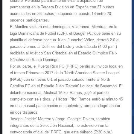
sobre el Peralada para mantener viva la aspiración de
permanecer en la Tercera División en España con 37 puntos
acumulados en 36’fechas, ocupando el puesto 18 entre 20
oncenos participantes.
El Manlleu visitará este domingo al Vilafranca. Mientras, en la
Liga Dominicana de Fútbol (LDF), el Bauger FC, que tiene en su
plantilla al defensa boricua Juan ‘Juancho’ Vélez, derrotó 2-0 el
pasado viernes al Delfines del Este y este sábado (4:00 p.m.)
recibirán al Atlético San Cristobal en el Estadio Olímpico Félix
Sánchez de Santo Domingo.
Por su parte, el Puerto Rico FC (PRFC) perdió su invicto local en
el torneo Primavera 2017 de la ‘North American Soccer League’
(NASL) con un revés 0-1 el pasado sábado frente al North
Carolina FC en el Estadio Juan ‘Ramón’ Loubriel de Bayamón. El
delantero nacional, Micheal ‘Mike’ Ramos, jugó el partido
completo con seis tiros, y Héctor ‘Pito’ Ramos entró al minuto 45
en una inusual participación de suplente y tampoco logró anotar
en dos disparos.
Joseph ‘Jackie’ Marrero y Jorge ‘Georgie’ Rivera, también
integrantes de la Selección Nacional, no estuvieron en la
convocatoria oficial del PRFC, que este sábado (7:30 p.m.)