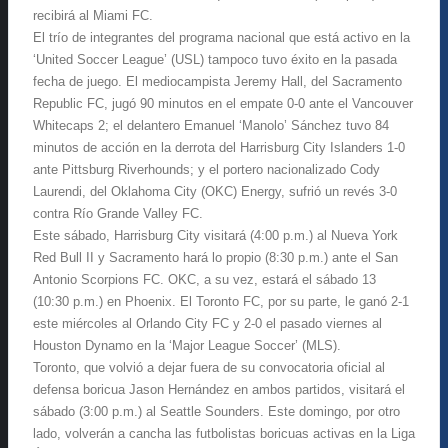
recibirá al Miami FC.
El trío de integrantes del programa nacional que está activo en la
‘United Soccer League’ (USL) tampoco tuvo éxito en la pasada
fecha de juego. El mediocampista Jeremy Hall, del Sacramento
Republic FC, jugó 90 minutos en el empate 0-0 ante el Vancouver
Whitecaps 2; el delantero Emanuel ‘Manolo’ Sánchez tuvo 84
minutos de acción en la derrota del Harrisburg City Islanders 1-0
ante Pittsburg Riverhounds; y el portero nacionalizado Cody
Laurendi, del Oklahoma City (OKC) Energy, sufrió un revés 3-0
contra Río Grande Valley FC.
Este sábado, Harrisburg City visitará (4:00 p.m.) al Nueva York
Red Bull II y Sacramento hará lo propio (8:30 p.m.) ante el San
Antonio Scorpions FC. OKC, a su vez, estará el sábado 13
(10:30 p.m.) en Phoenix. El Toronto FC, por su parte, le ganó 2-1
este miércoles al Orlando City FC y 2-0 el pasado viernes al
Houston Dynamo en la ‘Major League Soccer’ (MLS).
Toronto, que volvió a dejar fuera de su convocatoria oficial al
defensa boricua Jason Hernández en ambos partidos, visitará el
sábado (3:00 p.m.) al Seattle Sounders. Este domingo, por otro
lado, volverán a cancha las futbolistas boricuas activas en la Liga