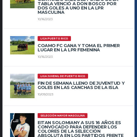
TABLA VENCIÓ A DON BOSCO POR
DOS GOLES A UNO EN LA LPR
MASCULINA
10/16/2023
LIGA PUERTO RICO
COAMO FC GANA Y TOMA EL PRIMER
LUGAR EN LA LPR FEMENINA
10/16/2023
LIGA JUVENIL DE PUERTO RICO
FIN DE SEMANA LLENO DE JUVENTUD Y
GOLES EN LAS CANCHAS DE LA ISLA
10/09/2023
SELECCIÓN MAYOR MASCULINA
EITAN SOLOMIANY A SUS 16 AÑOS ES
CONVOCADO PARA DEFENDER LOS
COLORES DE LA SELECCIÓN
ABSOLUTA EN LOS PARTIDOS FRENTE