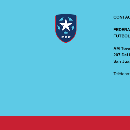
CONTÁ
FEDERA
FÚTBO
AM Towe
207 Del 
San Jua
Teléfono