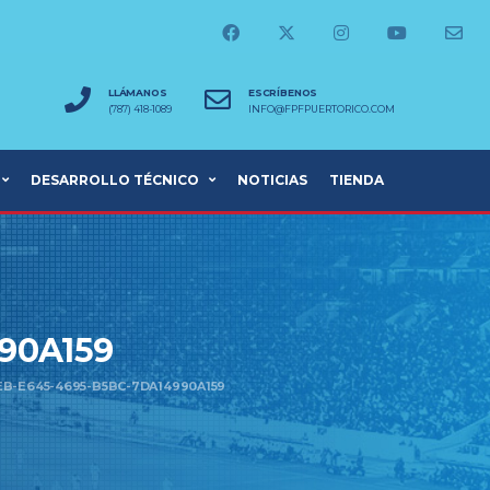
LLÁMANOS
ESCRÍBENOS
(787) 418-1089
INFO@FPFPUERTORICO.COM
DESARROLLO TÉCNICO
NOTICIAS
TIENDA
90A159
B-E645-4695-B5BC-7DA14990A159