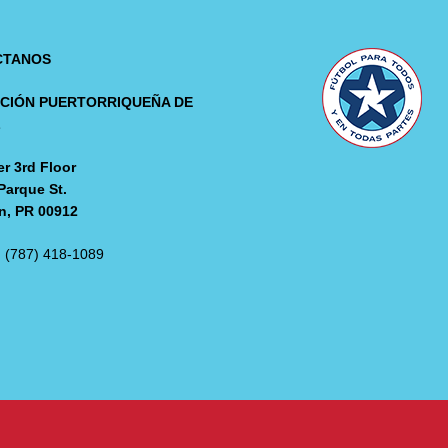
CTANOS
CIÓN PUERTORRIQUEÑA DE
L
r 3rd Floor
Parque St.
n, PR 00912
: (787) 418-1089