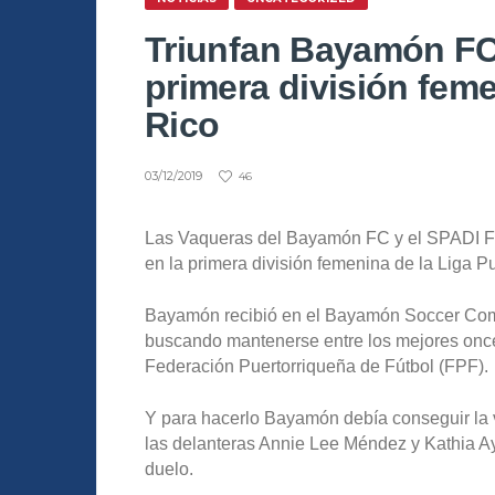
Triunfan Bayamón FC
primera división feme
Rico
03/12/2019
46
Las Vaqueras del Bayamón FC y el SPADI FC 
en la primera división femenina de la Liga P
Bayamón recibió en el Bayamón Soccer Comp
buscando mantenerse entre los mejores once
Federación Puertorriqueña de Fútbol (FPF).
Y para hacerlo Bayamón debía conseguir la v
las delanteras Annie Lee Méndez y Kathia Ay
duelo.