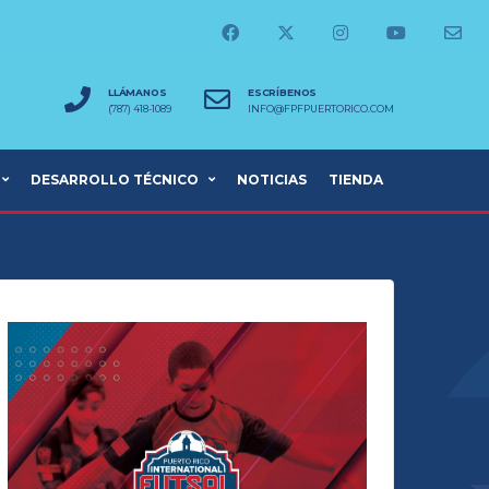
LLÁMANOS
ESCRÍBENOS
(787) 418-1089
INFO@FPFPUERTORICO.COM
DESARROLLO TÉCNICO
NOTICIAS
TIENDA