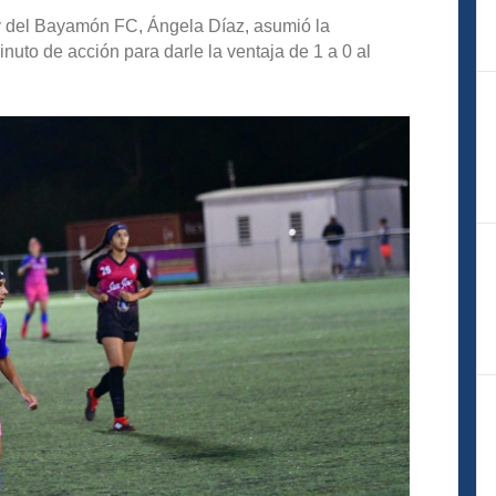
 y del Bayamón FC, Ángela Díaz, asumió la
nuto de acción para darle la ventaja de 1 a 0 al