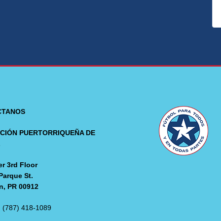
CTANOS
CIÓN PUERTORRIQUEÑA DE
L
r 3rd Floor
Parque St.
n, PR 00912
: (787) 418-1089