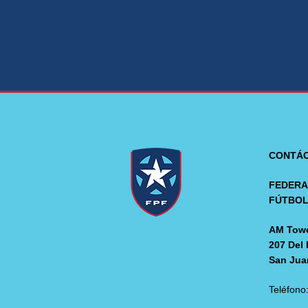
CONTÁ
FEDERA
FÚTBO
AM Towe
207 Del 
San Jua
Teléfono