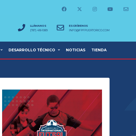
LLÁMANOS
ESCRÍBENOS
(787) 418-1089
INFO@FPFPUERTORICO.COM
DESARROLLO TÉCNICO
NOTICIAS
TIENDA